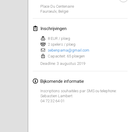
26 jan. 2019
|
Frankrijk
Place Du Centenaire
Fauroeulx
,
België
februari 2019
Inschrijvingen
Kotka Mölkky Open Indoor
2 feb. 2019
|
Finland
8 EUR / ploeg
2 spelers / ploeg
sebenpama@gmail.com
Lumi Mölkky
Capaciteit: 65 ploegen
9 feb. 2019
|
Finland
3 augustus 2019
Deadline
:
Tournoi de la St Valentin
9 feb. 2019
|
Frankrijk
Bijkomende informatie
Inscriptions souhaitées par SMS ou telephone:
OTH
Sebastien Lambert
16 feb. 2019
|
Finland
04 72 32 64 01
Indoor des Bouchons
16 feb. 2019
|
Frankrijk