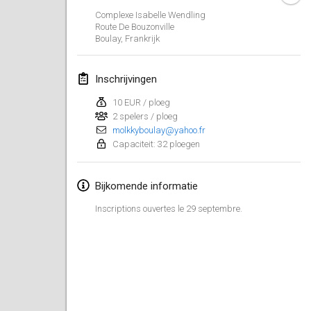
26 jan. 2019
|
Frankrijk
Complexe Isabelle Wendling
Route De Bouzonville
Boulay
,
Frankrijk
februari 2019
Kotka Mölkky Open Indoor
Inschrijvingen
2 feb. 2019
|
Finland
10 EUR / ploeg
2 spelers / ploeg
Lumi Mölkky
molkkyboulay@yahoo.fr
9 feb. 2019
|
Finland
Capaciteit: 32 ploegen
Tournoi de la St Valentin
Bijkomende informatie
9 feb. 2019
|
Frankrijk
Inscriptions ouvertes le 29 septembre.
OTH
16 feb. 2019
|
Finland
Indoor des Bouchons
16 feb. 2019
|
Frankrijk