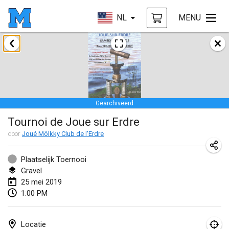
NL
MENU
januari 2019
New Year's Throw Mölkky
1 jan. 2019
|
Tsjechië
Gearchiveerd
Tournoi Mixte ASPTTOM
Tournoi de Joue sur Erdre
20 jan. 2019
|
Frankrijk
door
Joué Mölkky Club de l'Erdre
Tournoi d'Hiver
26 jan. 2019
|
Frankrijk
Plaatselijk Toernooi
Gravel
Liekki Cup
25 mei 2019
1:00 PM
26 jan. 2019
|
Finland
Tournoi de Mölkky - Lesfous Dubâtonvaigeois
Locatie