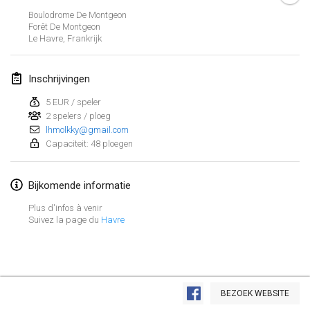
26 jan. 2019
|
Frankrijk
Boulodrome De Montgeon
Forêt De Montgeon
Le Havre
,
Frankrijk
februari 2019
Kotka Mölkky Open Indoor
Inschrijvingen
2 feb. 2019
|
Finland
5 EUR / speler
2 spelers / ploeg
Lumi Mölkky
lhmolkky@gmail.com
9 feb. 2019
|
Finland
Capaciteit: 48 ploegen
Tournoi de la St Valentin
Bijkomende informatie
9 feb. 2019
|
Frankrijk
Plus d'infos à venir
OTH
Suivez la page du
Havre
16 feb. 2019
|
Finland
Indoor des Bouchons
Weergave lijst
16 feb. 2019
|
Frankrijk
BEZOEK WEBSITE
231
tornooien weergegeven
Samengesteld door
Mölkk Your World