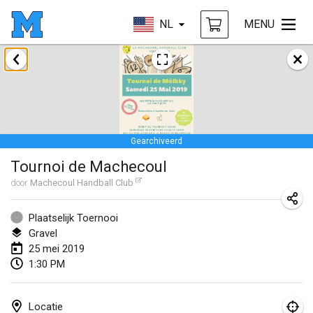
NL
MENU
januari 2019
New Year's Throw Mölkky
1 jan. 2019
|
Tsjechië
Gearchiveerd
Tournoi Mixte ASPTTOM
Tournoi de Machecoul
20 jan. 2019
|
Frankrijk
door
Machecoul Handball Club
Tournoi d'Hiver
26 jan. 2019
|
Frankrijk
Plaatselijk Toernooi
Gravel
Liekki Cup
25 mei 2019
1:30 PM
26 jan. 2019
|
Finland
Tournoi de Mölkky - Lesfous Dubâtonvaigeois
Locatie