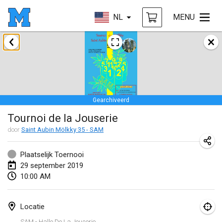
NL
MENU
januari 2019
New Year's Throw Mölkky
1 jan. 2019
|
Tsjechië
Gearchiveerd
Tournoi Mixte ASPTTOM
Tournoi de la Jouserie
20 jan. 2019
|
Frankrijk
door
Saint Aubin Mölkky 35 - SAM
Tournoi d'Hiver
26 jan. 2019
|
Frankrijk
Plaatselijk Toernooi
29 september 2019
Liekki Cup
10:00 AM
26 jan. 2019
|
Finland
Locatie
Tournoi de Mölkky - Lesfous Dubâtonvaigeois
SAM - Halle De La Jouserie