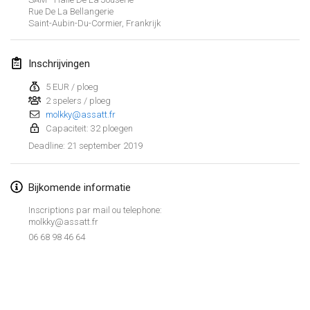
26 jan. 2019
|
Frankrijk
Rue De La Bellangerie
Saint-Aubin-Du-Cormier
,
Frankrijk
februari 2019
Inschrijvingen
Kotka Mölkky Open Indoor
2 feb. 2019
|
Finland
5 EUR / ploeg
2 spelers / ploeg
molkky@assatt.fr
Lumi Mölkky
Capaciteit: 32 ploegen
9 feb. 2019
|
Finland
21 september 2019
Deadline
:
Tournoi de la St Valentin
9 feb. 2019
|
Frankrijk
Bijkomende informatie
Inscriptions par mail ou telephone:
OTH
molkky@assatt.fr
16 feb. 2019
|
Finland
06 68 98 46 64
Indoor des Bouchons
Weergave lijst
16 feb. 2019
|
Frankrijk
231
tornooien weergegeven
Samengesteld door
Mölkk Your World