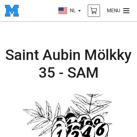
NL
MENU
Saint Aubin Mölkky
35 - SAM