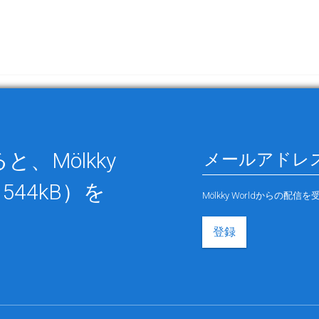
、Mölkky
544kB）を
Mölkky Worldから
登録