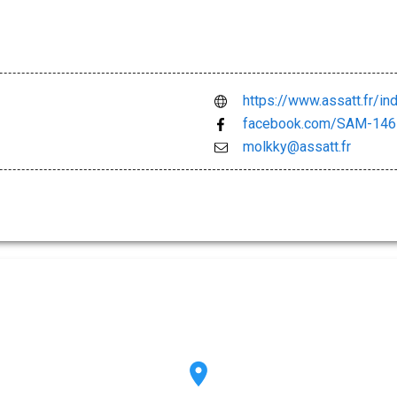
https://www.assatt.fr/i
facebook.com/SAM-14
molkky@assatt.fr