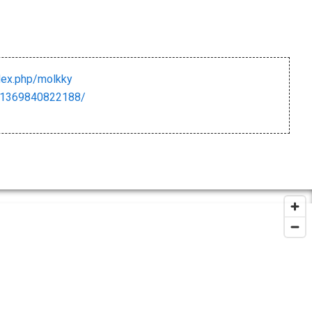
ndex.php/molkky
61369840822188/