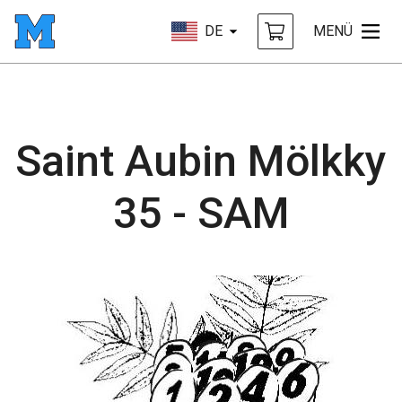
DE
MENÜ
Saint Aubin Mölkky
35 - SAM