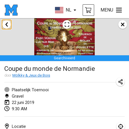
NL
MENU
januari 2019
New Year's Throw Mölkky
1 jan. 2019
|
Tsjechië
Gearchiveerd
Tournoi Mixte ASPTTOM
Coupe du monde de Normandie
20 jan. 2019
|
Frankrijk
door
Mölkky & Jeux de Bois
Tournoi d'Hiver
26 jan. 2019
|
Frankrijk
Plaatselijk Toernooi
Gravel
Liekki Cup
22 juni 2019
9:30 AM
26 jan. 2019
|
Finland
Tournoi de Mölkky - Lesfous Dubâtonvaigeois
Locatie