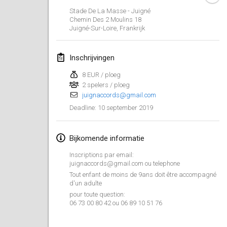
26 jan. 2019
|
Frankrijk
Stade De La Masse - Juigné
Chemin Des 2 Moulins
18
Juigné-Sur-Loire
,
Frankrijk
februari 2019
Kotka Mölkky Open Indoor
Inschrijvingen
2 feb. 2019
|
Finland
8 EUR / ploeg
2 spelers / ploeg
Lumi Mölkky
juignaccords@gmail.com
9 feb. 2019
|
Finland
10 september 2019
Deadline
:
Tournoi de la St Valentin
9 feb. 2019
|
Frankrijk
Bijkomende informatie
Inscriptions par email:
OTH
juignaccords@gmail.com ou telephone
16 feb. 2019
|
Finland
Tout enfant de moins de 9ans doit être accompagné
d'un adulte
pour toute question:
Indoor des Bouchons
06 73 00 80 42 ou 06 89 10 51 76
16 feb. 2019
|
Frankrijk