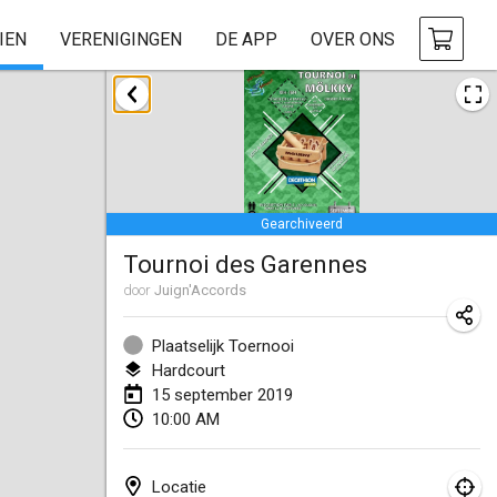
IEN
VERENIGINGEN
DE APP
OVER ONS
januari 2019
New Year's Throw Mölkky
1 jan. 2019
|
Tsjechië
Gearchiveerd
Tournoi Mixte ASPTTOM
Tournoi des Garennes
20 jan. 2019
|
Frankrijk
door
Juign'Accords
Tournoi d'Hiver
26 jan. 2019
|
Frankrijk
Plaatselijk Toernooi
Hardcourt
Liekki Cup
15 september 2019
10:00 AM
26 jan. 2019
|
Finland
Tournoi de Mölkky - Lesfous Dubâtonvaigeois
Locatie