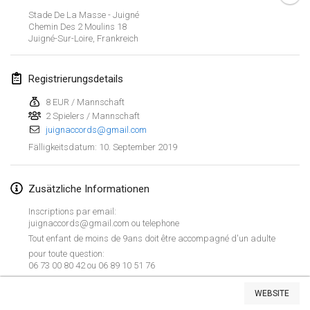
26. Jan. 2019
|
Frankreich
Stade De La Masse - Juigné
Chemin Des 2 Moulins
18
Juigné-Sur-Loire
,
Frankreich
Februar 2019
Kotka Mölkky Open Indoor
Registrierungsdetails
2. Feb. 2019
|
Finnland
8 EUR / Mannschaft
2 Spielers / Mannschaft
Lumi Mölkky
juignaccords@gmail.com
9. Feb. 2019
|
Finnland
10. September 2019
Fälligkeitsdatum
:
Tournoi de la St Valentin
9. Feb. 2019
|
Frankreich
Zusätzliche Informationen
Inscriptions par email:
OTH
juignaccords@gmail.com ou telephone
16. Feb. 2019
|
Finnland
Tout enfant de moins de 9ans doit être accompagné d'un adulte
pour toute question:
06 73 00 80 42 ou 06 89 10 51 76
Indoor des Bouchons
Liste anzeigen
16. Feb. 2019
|
Frankreich
WEBSITE
231
Turnieren angezeigt
Kuratiert von
Mölkk Your World