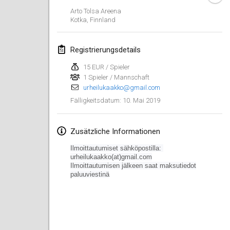
26. Jan. 2019
|
Frankreich
Arto Tolsa Areena
Kotka
,
Finnland
Februar 2019
Registrierungsdetails
Kotka Mölkky Open Indoor
2. Feb. 2019
|
Finnland
15 EUR / Spieler
1 Spieler / Mannschaft
urheilukaakko@gmail.com
Lumi Mölkky
10. Mai 2019
Fälligkeitsdatum
:
9. Feb. 2019
|
Finnland
Tournoi de la St Valentin
Zusätzliche Informationen
9. Feb. 2019
|
Frankreich
Ilmoittautumiset sähköpostilla:
urheilukaakko(at)gmail.com
OTH
Ilmoittautumisen jälkeen saat maksutiedot
paluuviestinä
16. Feb. 2019
|
Finnland
Indoor des Bouchons
16. Feb. 2019
|
Frankreich