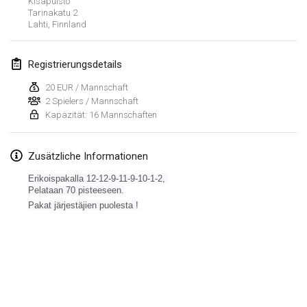
Kisapuisto
26. Jan. 2019
|
Frankreich
Tarinakatu
2
Lahti
,
Finnland
Februar 2019
Registrierungsdetails
Kotka Mölkky Open Indoor
2. Feb. 2019
|
Finnland
20 EUR / Mannschaft
2 Spielers / Mannschaft
Kapazität: 16 Mannschaften
Lumi Mölkky
9. Feb. 2019
|
Finnland
Zusätzliche Informationen
Tournoi de la St Valentin
Erikoispakalla 12-12-9-11-9-10-1-2,
9. Feb. 2019
|
Frankreich
Pelataan 70 pisteeseen.
Pakat järjestäjien puolesta !
OTH
16. Feb. 2019
|
Finnland
Indoor des Bouchons
Liste anzeigen
16. Feb. 2019
|
Frankreich
231
Turnieren angezeigt
Kuratiert von
Mölkk Your World