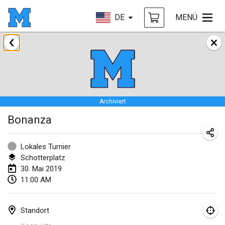
DE
MENÜ
Januar 2019
New Year's Throw Mölkky
1. Jan. 2019
|
Tschechische Republik
Archiviert
Tournoi Mixte ASPTTOM
Bonanza
20. Jan. 2019
|
Frankreich
Tournoi d'Hiver
Lokales Turnier
26. Jan. 2019
|
Frankreich
Schotterplatz
30. Mai 2019
Liekki Cup
11:00 AM
26. Jan. 2019
|
Finnland
Standort
Tournoi de Mölkky - Lesfous Dubâtonvaigeois