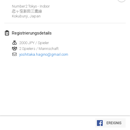
26. Jan. 2019
|
Frankreich
Number2 Tokyo - Indoor
恋ヶ窪新田三鷹線
Kokubunji
,
Japan
Februar 2019
Kotka Mölkky Open Indoor
Registrierungsdetails
2. Feb. 2019
|
Finnland
2000 JPY / Spieler
2 Spielers / Mannschaft
Lumi Mölkky
yoshitaka.hagino@gmail.com
9. Feb. 2019
|
Finnland
Tournoi de la St Valentin
9. Feb. 2019
|
Frankreich
OTH
16. Feb. 2019
|
Finnland
Indoor des Bouchons
Liste anzeigen
16. Feb. 2019
|
Frankreich
EREIGNIS
231
Turnieren angezeigt
Kuratiert von
Mölkk Your World