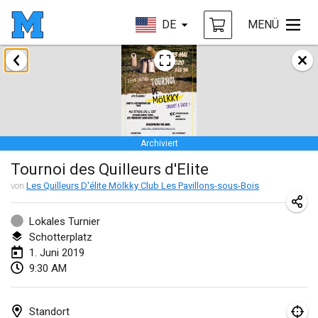
DE
MENÜ
Januar 2019
New Year's Throw Mölkky
1. Jan. 2019
|
Tschechische Republik
Archiviert
Tournoi Mixte ASPTTOM
Tournoi des Quilleurs d'Elite
20. Jan. 2019
|
Frankreich
von
Les Quilleurs D'élite Mölkky Club Les Pavillons-sous-Bois
Tournoi d'Hiver
26. Jan. 2019
|
Frankreich
Lokales Turnier
Schotterplatz
Liekki Cup
1. Juni 2019
9:30 AM
26. Jan. 2019
|
Finnland
Tournoi de Mölkky - Lesfous Dubâtonvaigeois
Standort