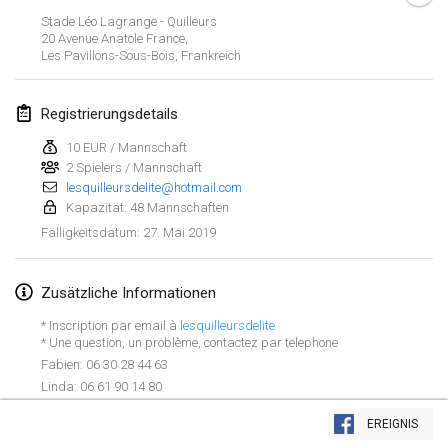
26. Jan. 2019
|
Frankreich
Stade Léo Lagrange - Quilleurs
20 Avenue Anatole France,
Les Pavillons-Sous-Bois
,
Frankreich
Februar 2019
Kotka Mölkky Open Indoor
Registrierungsdetails
2. Feb. 2019
|
Finnland
10 EUR / Mannschaft
2 Spielers / Mannschaft
Lumi Mölkky
lesquilleursdelite@hotmail.com
9. Feb. 2019
|
Finnland
Kapazität: 48 Mannschaften
27. Mai 2019
Fälligkeitsdatum
:
Tournoi de la St Valentin
9. Feb. 2019
|
Frankreich
Zusätzliche Informationen
OTH
* Inscription par email à
lesquilleursdelite
16. Feb. 2019
|
Finnland
* Une question, un problème, contactez par telephone
Fabien: 06 30 28 44 63
Linda: 06 61 90 14 80
Indoor des Bouchons
Liste anzeigen
16. Feb. 2019
|
Frankreich
EREIGNIS
231
Turnieren angezeigt
Kuratiert von
Mölkk Your World