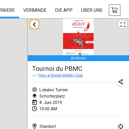
RNIERE
VERBÄNDE
DIE APP
ÜBER UNS
Januar 2019
New Year's Throw Mölkky
1. Jan. 2019
|
Tschechische Republik
Archiviert
Tournoi Mixte ASPTTOM
Tournoi du PBMC
20. Jan. 2019
|
Frankreich
von
Penn ar Breizh Mölkky Club
Tournoi d'Hiver
26. Jan. 2019
|
Frankreich
Lokales Turnier
Schotterplatz
Liekki Cup
8. Juni 2019
10:00 AM
26. Jan. 2019
|
Finnland
Tournoi de Mölkky - Lesfous Dubâtonvaigeois
Standort