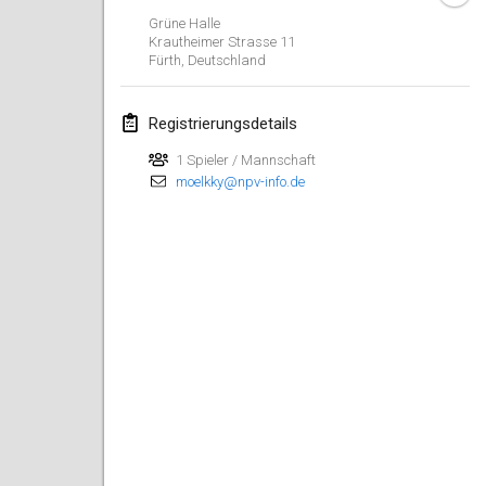
26. Jan. 2019
|
Frankreich
Grüne Halle
Krautheimer Strasse
11
Fürth
,
Deutschland
Februar 2019
Kotka Mölkky Open Indoor
Registrierungsdetails
2. Feb. 2019
|
Finnland
1 Spieler / Mannschaft
moelkky@npv-info.de
Lumi Mölkky
9. Feb. 2019
|
Finnland
Tournoi de la St Valentin
9. Feb. 2019
|
Frankreich
OTH
16. Feb. 2019
|
Finnland
Indoor des Bouchons
16. Feb. 2019
|
Frankreich