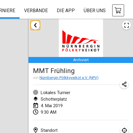
RNIERE
VERBÄNDE
DIE APP
ÜBER UNS
Januar 2019
New Year's Throw Mölkky
1. Jan. 2019
|
Tschechische Republik
Archiviert
Tournoi Mixte ASPTTOM
MMT Frühling
20. Jan. 2019
|
Frankreich
von
Nürnbergin Pölkkyveikot e.V. (NPV)
Tournoi d'Hiver
26. Jan. 2019
|
Frankreich
Lokales Turnier
Schotterplatz
Liekki Cup
4. Mai 2019
9:30 AM
26. Jan. 2019
|
Finnland
Tournoi de Mölkky - Lesfous Dubâtonvaigeois
Standort