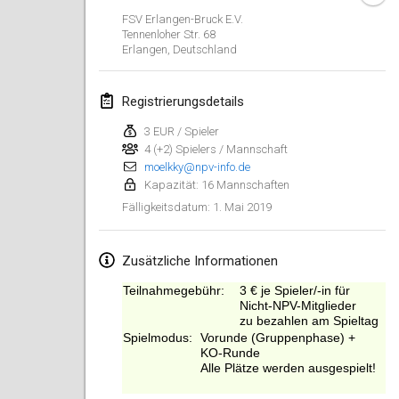
26. Jan. 2019
|
Frankreich
FSV Erlangen-Bruck E.V.
Tennenloher Str. 68
Erlangen
,
Deutschland
Februar 2019
Kotka Mölkky Open Indoor
Registrierungsdetails
2. Feb. 2019
|
Finnland
3 EUR / Spieler
4 (+2) Spielers / Mannschaft
Lumi Mölkky
moelkky@npv-info.de
9. Feb. 2019
|
Finnland
Kapazität: 16 Mannschaften
1. Mai 2019
Fälligkeitsdatum
:
Tournoi de la St Valentin
9. Feb. 2019
|
Frankreich
Zusätzliche Informationen
OTH
Teilnahmegebühr:
3 € je Spieler/-in für
16. Feb. 2019
|
Finnland
Nicht-NPV-Mitglieder
zu bezahlen am Spieltag
Spielmodus:
Vorunde (Gruppenphase) +
Indoor des Bouchons
KO-Runde
16. Feb. 2019
Alle Plätze werden ausgespielt!
|
Frankreich