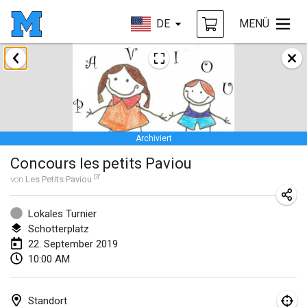
DE
MENÜ
Januar 2019
New Year's Throw Mölkky
1. Jan. 2019
|
Tschechische Republik
Archiviert
Tournoi Mixte ASPTTOM
Concours les petits Paviou
20. Jan. 2019
|
Frankreich
von
Les Petits Paviou
Tournoi d'Hiver
26. Jan. 2019
|
Frankreich
Lokales Turnier
Schotterplatz
Liekki Cup
22. September 2019
10:00 AM
26. Jan. 2019
|
Finnland
Tournoi de Mölkky - Lesfous Dubâtonvaigeois
Standort