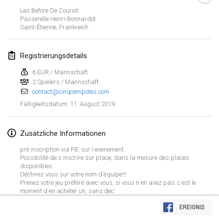
26. Jan. 2019
|
Frankreich
Les Before De Couriot
Passerelle Henri-Bonnardot
Saint-Étienne
,
Frankreich
Februar 2019
Kotka Mölkky Open Indoor
Registrierungsdetails
2. Feb. 2019
|
Finnland
6 EUR / Mannschaft
2 Spielers / Mannschaft
Lumi Mölkky
contact@cinqcempotes.com
9. Feb. 2019
|
Finnland
11. August 2019
Fälligkeitsdatum
:
Tournoi de la St Valentin
9. Feb. 2019
|
Frankreich
Zusätzliche Informationen
pré inscription via FB, sur l evenement.
OTH
Possibilité de s inscrire sur place, dans la mesure des places
disponibles
16. Feb. 2019
|
Finnland
Déchirez vous sur votre nom d'équipe!!!
Prenez votre jeu préféré avec vous, si vous n en avez pas: c est le
Indoor des Bouchons
moment d en acheter un, sans dec'
Liste anzeigen
16. Feb. 2019
|
Frankreich
EREIGNIS
231
Turnieren angezeigt
Kuratiert von
Mölkk Your World