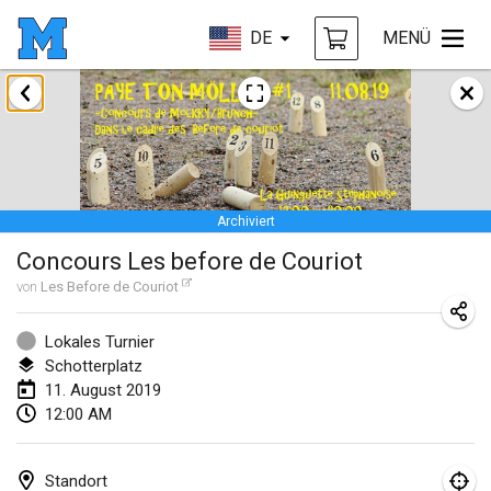
DE
MENÜ
Januar 2019
New Year's Throw Mölkky
1. Jan. 2019
|
Tschechische Republik
Archiviert
Tournoi Mixte ASPTTOM
Concours Les before de Couriot
20. Jan. 2019
|
Frankreich
von
Les Before de Couriot
Tournoi d'Hiver
26. Jan. 2019
|
Frankreich
Lokales Turnier
Schotterplatz
Liekki Cup
11. August 2019
12:00 AM
26. Jan. 2019
|
Finnland
Tournoi de Mölkky - Lesfous Dubâtonvaigeois
Standort