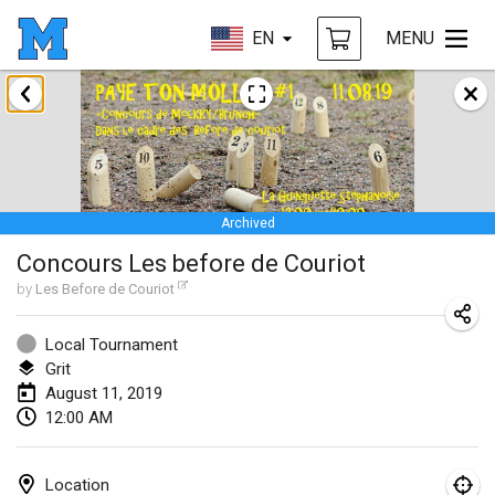
EN
MENU
January 2019
New Year's Throw Mölkky
Jan 1, 2019
|
Czech Republic
Archived
Tournoi Mixte ASPTTOM
Concours Les before de Couriot
Jan 20, 2019
|
France
by
Les Before de Couriot
Tournoi d'Hiver
Jan 26, 2019
|
France
Local Tournament
Grit
Liekki Cup
August 11, 2019
12:00 AM
Jan 26, 2019
|
Finland
Tournoi de Mölkky - Lesfous Dubâtonvaigeois
Location