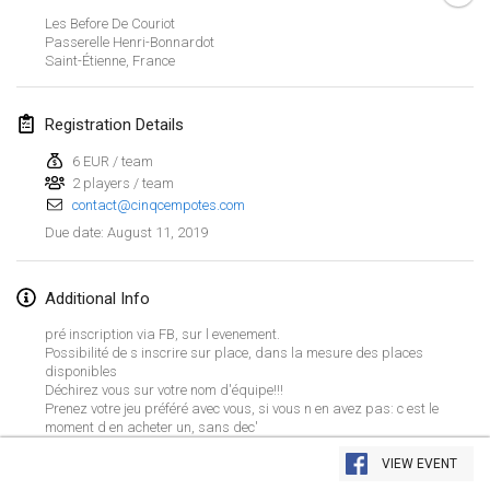
Jan 26, 2019
|
France
Les Before De Couriot
Passerelle Henri-Bonnardot
Saint-Étienne
,
France
February 2019
Kotka Mölkky Open Indoor
Registration Details
Feb 2, 2019
|
Finland
6 EUR / team
2 players / team
Lumi Mölkky
contact@cinqcempotes.com
Feb 9, 2019
|
Finland
August 11, 2019
Due date
:
Tournoi de la St Valentin
Feb 9, 2019
|
France
Additional Info
pré inscription via FB, sur l evenement.
OTH
Possibilité de s inscrire sur place, dans la mesure des places
disponibles
Feb 16, 2019
|
Finland
Déchirez vous sur votre nom d'équipe!!!
Prenez votre jeu préféré avec vous, si vous n en avez pas: c est le
Indoor des Bouchons
moment d en acheter un, sans dec'
View list
Feb 16, 2019
|
France
VIEW EVENT
Showing
231
tournaments
Curated by
Mölkk Your World