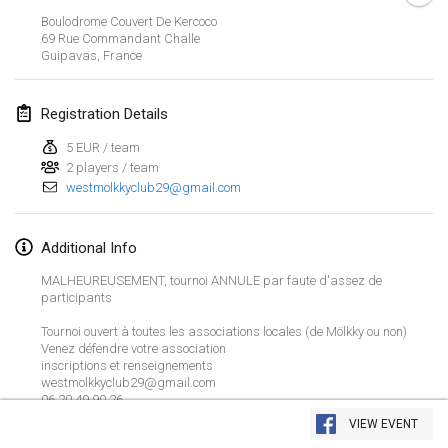
Jan 26, 2019
|
France
Boulodrome Couvert De Kercoco
69 Rue Commandant Challe
Guipavas
,
France
February 2019
Kotka Mölkky Open Indoor
Registration Details
Feb 2, 2019
|
Finland
5 EUR / team
2 players / team
Lumi Mölkky
westmolkkyclub29@gmail.com
Feb 9, 2019
|
Finland
Tournoi de la St Valentin
Additional Info
Feb 9, 2019
|
France
MALHEUREUSEMENT, tournoi ANNULE par faute d'assez de
participants
OTH
Tournoi ouvert à toutes les associations locales (de Mölkky ou non)
Feb 16, 2019
|
Finland
Venez défendre votre association
inscriptions et renseignements
westmolkkyclub29@gmail.com
Indoor des Bouchons
View list
06 20 49 90 26
Feb 16, 2019
|
France
VIEW EVENT
Showing
231
tournaments
Curated by
Mölkk Your World