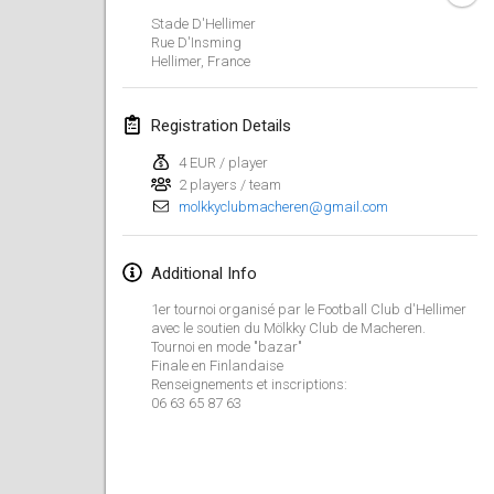
Jan 26, 2019
|
France
Stade D'Hellimer
Rue D'Insming
Hellimer
,
France
February 2019
Kotka Mölkky Open Indoor
Registration Details
Feb 2, 2019
|
Finland
4 EUR / player
2 players / team
Lumi Mölkky
molkkyclubmacheren@gmail.com
Feb 9, 2019
|
Finland
Tournoi de la St Valentin
Additional Info
Feb 9, 2019
|
France
1er tournoi organisé par le Football Club d'Hellimer
avec le soutien du Mölkky Club de Macheren.
Tournoi en mode "bazar"
OTH
Finale en Finlandaise
Feb 16, 2019
|
Finland
Renseignements et inscriptions:
06 63 65 87 63
Indoor des Bouchons
Feb 16, 2019
|
France