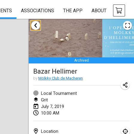
ENTS
ASSOCIATIONS
THE APP
ABOUT
January 2019
New Year's Throw Mölkky
Jan 1, 2019
|
Czech Republic
Archived
Tournoi Mixte ASPTTOM
Bazar Hellimer
Jan 20, 2019
|
France
by
Mölkky Club de Macheren
Tournoi d'Hiver
Jan 26, 2019
|
France
Local Tournament
Grit
Liekki Cup
July 7, 2019
10:00 AM
Jan 26, 2019
|
Finland
Tournoi de Mölkky - Lesfous Dubâtonvaigeois
Location