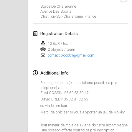
Jan 26, 2019
|
France
Stade De Chalaronne
Avenue Des Sports
Chatillon-Sur-Chalaronne
,
France
February 2019
Kotka Mölkky Open Indoor
Registration Details
Feb 2, 2019
|
Finland
12 EUR / team
2 players / team
Lumi Mölkky
contact.bdcc01@gmail.com
Feb 9, 2019
|
Finland
Tournoi de la St Valentin
Additional Info
Feb 9, 2019
|
France
Renseignements (et inscriptions possibles par
telephone) au:
Fred COSSIN: 06 69 53 50 47
OTH
David BRÉDY 06 32 81 32 66
Feb 16, 2019
|
Finland
ou via le lien fourni
Merci de préciser si vous apporter un jeu de Mölkky
Indoor des Bouchons
Feb 16, 2019
|
France
Tout mineur de mois de 12 ans doit etre accompagné
Une boisson offerte pour toute pré-inscription