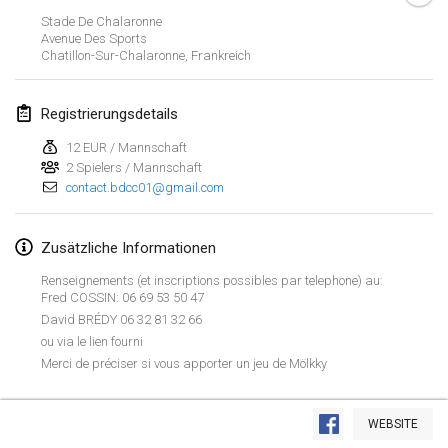
26. Jan. 2019
|
Frankreich
Stade De Chalaronne
Avenue Des Sports
Chatillon-Sur-Chalaronne
,
Frankreich
Februar 2019
Kotka Mölkky Open Indoor
Registrierungsdetails
2. Feb. 2019
|
Finnland
12 EUR / Mannschaft
2 Spielers / Mannschaft
Lumi Mölkky
contact.bdcc01@gmail.com
9. Feb. 2019
|
Finnland
Tournoi de la St Valentin
Zusätzliche Informationen
9. Feb. 2019
|
Frankreich
Renseignements (et inscriptions possibles par telephone) au:
Fred COSSIN: 06 69 53 50 47
OTH
David BRÉDY 06 32 81 32 66
16. Feb. 2019
|
Finnland
ou via le lien fourni
Merci de préciser si vous apporter un jeu de Mölkky
Indoor des Bouchons
Liste anzeigen
Tout mineur de mois de 12 ans doit etre accompagné
16. Feb. 2019
|
Frankreich
Une boisson offerte pour toute pré-inscription
WEBSITE
231
Turnieren angezeigt
Kuratiert von
Mölkk Your World