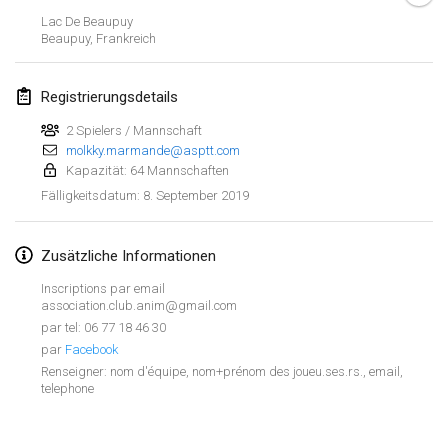
26. Jan. 2019
|
Frankreich
Lac De Beaupuy
Beaupuy
,
Frankreich
Februar 2019
Registrierungsdetails
Kotka Mölkky Open Indoor
2. Feb. 2019
|
Finnland
2 Spielers / Mannschaft
molkky.marmande@asptt.com
Kapazität: 64 Mannschaften
Lumi Mölkky
8. September 2019
Fälligkeitsdatum
:
9. Feb. 2019
|
Finnland
Tournoi de la St Valentin
Zusätzliche Informationen
9. Feb. 2019
|
Frankreich
Inscriptions par email
association.club.anim@gmail.com
OTH
par tel: 06 77 18 46 30
16. Feb. 2019
|
Finnland
par
Facebook
Renseigner: nom d'équipe, nom+prénom des joueu.ses.rs., email,
telephone
Indoor des Bouchons
Liste anzeigen
16. Feb. 2019
|
Frankreich
231
Turnieren angezeigt
Kuratiert von
Mölkk Your World