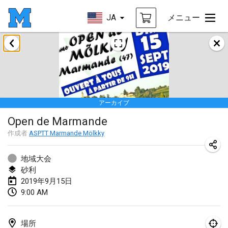
JA
メニュー
2019年1月
New Year's Throw Mölkky
2019年1月1日
|
チェコ
アーカイブ
Tournoi Mixte ASPTTOM
Open de Marmande
2019年1月20日
|
フランス
作成者
ASPTT Marmande Mölkky
Tournoi d'Hiver
2019年1月26日
|
フランス
地域大会
砂利
Liekki Cup
2019年9月15日
9:00 AM
2019年1月26日
|
フィンランド
Tournoi de Mölkky - Lesfous Dubâtonvaigeois
場所