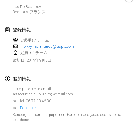
2019年1月26日
|
フランス
Lac De Beaupuy
Beaupuy
,
フランス
2019年2月
登録情報
Kotka Mölkky Open Indoor
2019年2月2日
|
フィンランド
2 選手s / チーム
molkky.marmande@asptt.com
定員: 64 チーム
Lumi Mölkky
2019年9月8日
締切日
:
2019年2月9日
|
フィンランド
Tournoi de la St Valentin
追加情報
2019年2月9日
|
フランス
Inscriptions par email
association.club.anim@gmail.com
OTH
par tel: 06 77 18 46 30
2019年2月16日
|
フィンランド
par
Facebook
Renseigner: nom d'équipe, nom+prénom des joueu.ses.rs., email,
telephone
Indoor des Bouchons
リストを表示
2019年2月16日
|
フランス
表示中
231
トーナメント
監修:
Mölkk Your World