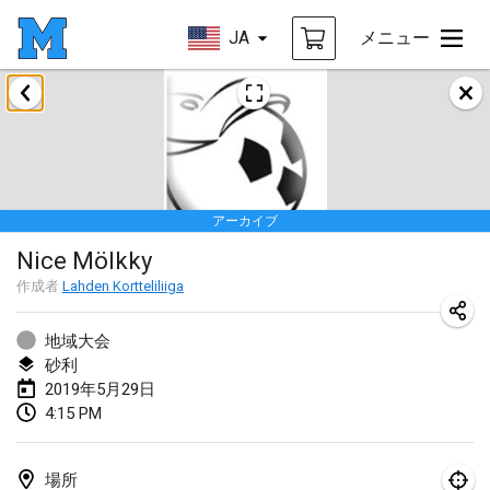
JA
メニュー
2019年1月
New Year's Throw Mölkky
2019年1月1日
|
チェコ
アーカイブ
Tournoi Mixte ASPTTOM
Nice Mölkky
2019年1月20日
|
フランス
作成者
Lahden Kortteliliiga
Tournoi d'Hiver
2019年1月26日
|
フランス
地域大会
砂利
Liekki Cup
2019年5月29日
4:15 PM
2019年1月26日
|
フィンランド
Tournoi de Mölkky - Lesfous Dubâtonvaigeois
場所