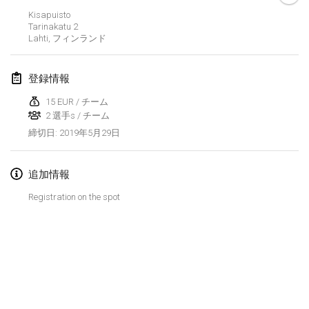
2019年1月26日
|
フランス
Kisapuisto
Tarinakatu
2
Lahti
,
フィンランド
2019年2月
Kotka Mölkky Open Indoor
登録情報
2019年2月2日
|
フィンランド
15 EUR / チーム
2 選手s / チーム
Lumi Mölkky
2019年5月29日
締切日
:
2019年2月9日
|
フィンランド
Tournoi de la St Valentin
追加情報
2019年2月9日
|
フランス
Registration on the spot
OTH
2019年2月16日
|
フィンランド
Indoor des Bouchons
リストを表示
2019年2月16日
|
フランス
表示中
231
トーナメント
監修:
Mölkk Your World