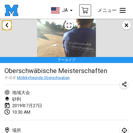
JA
メニュー
2019年1月
New Year's Throw Mölkky
2019年1月1日
|
チェコ
アーカイブ
Tournoi Mixte ASPTTOM
Oberschwäbische Meisterschaften
2019年1月20日
|
フランス
作成者
Mölkkyfreunde Oberschwaben
Tournoi d'Hiver
2019年1月26日
|
フランス
地域大会
砂利
Liekki Cup
2019年7月27日
10:30 AM
2019年1月26日
|
フィンランド
Tournoi de Mölkky - Lesfous Dubâtonvaigeois
場所