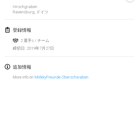
2019年1月26日
|
フランス
Hirschgraben
Ravensburg
,
ドイツ
2019年2月
登録情報
Kotka Mölkky Open Indoor
2019年2月2日
|
フィンランド
2 選手s / チーム
2019年7月27日
締切日
:
Lumi Mölkky
2019年2月9日
|
フィンランド
追加情報
Tournoi de la St Valentin
More info on
MölkkyFreunde Oberschwaben
2019年2月9日
|
フランス
OTH
2019年2月16日
|
フィンランド
Indoor des Bouchons
リストを表示
2019年2月16日
|
フランス
表示中
231
トーナメント
監修:
Mölkk Your World