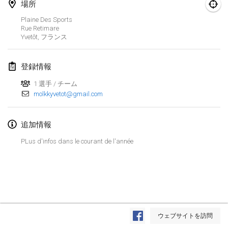
2019年1月26日
|
フランス
場所
Plaine Des Sports
Rue Retimare
2019年2月
Yvetôt
,
フランス
Kotka Mölkky Open Indoor
2019年2月2日
|
フィンランド
登録情報
1 選手 / チーム
Lumi Mölkky
molkkyvetot@gmail.com
2019年2月9日
|
フィンランド
追加情報
Tournoi de la St Valentin
2019年2月9日
|
フランス
PLus d'infos dans le courant de l'année
OTH
2019年2月16日
|
フィンランド
Indoor des Bouchons
リストを表示
2019年2月16日
|
フランス
ウェブサイトを訪問
表示中
231
トーナメント
監修:
Mölkk Your World