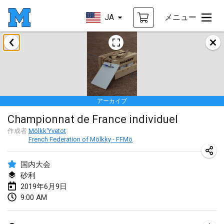
JA
メニュー
2019年1月
New Year's Throw Mölkky
2019年1月1日
|
チェコ
アーカイブ
Tournoi Mixte ASPTTOM
Championnat de France individuel
2019年1月20日
|
フランス
作成者
Mölkk'Yvetot
French Federation of Mölkky - FFMö
Tournoi d'Hiver
2019年1月26日
|
フランス
国内大会
砂利
Liekki Cup
2019年6月9日
2019年1月26日
|
フィンランド
9:00 AM
Tournoi de Mölkky - Lesfous Dubâtonvaigeois