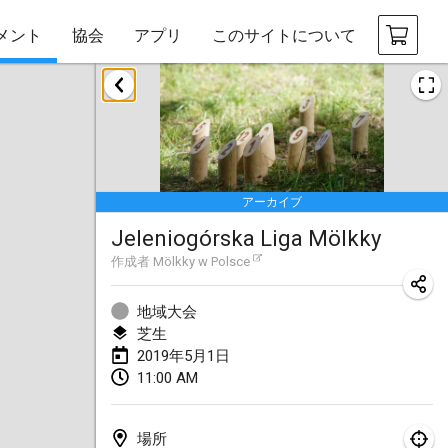
メント
協会
アプリ
このサイトについて
2019年1月
New Year's Throw Mölkky
2019年1月1日
|
チェコ
アーカイブ
Tournoi Mixte ASPTTOM
Jeleniogórska Liga Mölkky
2019年1月20日
|
フランス
作成者
Mölkky w Polsce
Tournoi d'Hiver
2019年1月26日
|
フランス
地域大会
芝生
Liekki Cup
2019年5月1日
11:00 AM
2019年1月26日
|
フィンランド
Tournoi de Mölkky - Lesfous Dubâtonvaigeois
場所