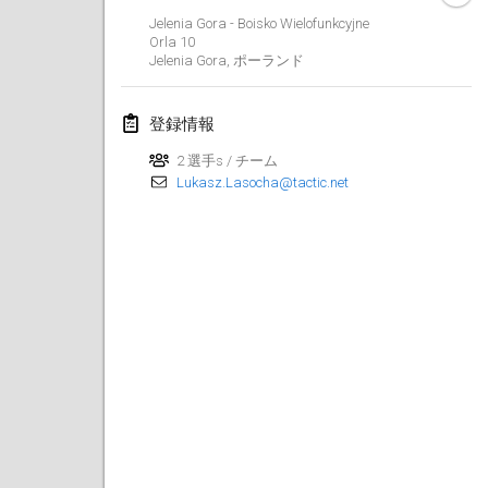
2019年1月26日
|
フランス
Jelenia Gora - Boisko Wielofunkcyjne
Orla 10
Jelenia Gora
,
ポーランド
2019年2月
Kotka Mölkky Open Indoor
登録情報
2019年2月2日
|
フィンランド
2 選手s / チーム
Lukasz.Lasocha@tactic.net
Lumi Mölkky
2019年2月9日
|
フィンランド
Tournoi de la St Valentin
2019年2月9日
|
フランス
OTH
2019年2月16日
|
フィンランド
Indoor des Bouchons
2019年2月16日
|
フランス