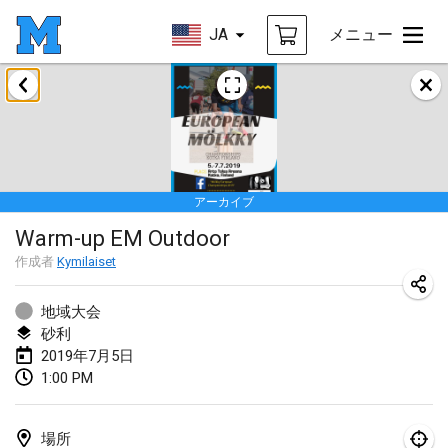
JA
メニュー
2019年1月
New Year's Throw Mölkky
2019年1月1日
|
チェコ
アーカイブ
Tournoi Mixte ASPTTOM
Warm-up EM Outdoor
2019年1月20日
|
フランス
作成者
Kymilaiset
Tournoi d'Hiver
2019年1月26日
|
フランス
地域大会
砂利
Liekki Cup
2019年7月5日
1:00 PM
2019年1月26日
|
フィンランド
Tournoi de Mölkky - Lesfous Dubâtonvaigeois
場所