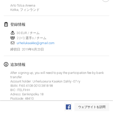
2019年1月26日
|
フランス
Arto Tolsa Areena
Kotka
,
フィンランド
2019年2月
登録情報
Kotka Mölkky Open Indoor
2019年2月2日
|
フィンランド
30 EUR / チーム
2 (+1) 選手s / チーム
urheilukaakko@gmail.com
Lumi Mölkky
2019年6月23日
締切日
:
2019年2月9日
|
フィンランド
Tournoi de la St Valentin
追加情報
2019年2月9日
|
フランス
After signing up, you will need to pay the participation fee by bank
transfer.
OTH
Account holder: Urheiluseura Kaakon Sähly -07 ry
IBAN: FI65 4108 0010 3818 98
2019年2月16日
|
フィンランド
BIC: ITELFIHH
Adress: Eerikinpolku 18
Indoor des Bouchons
Postcode: 48410
リストを表示
City: Kotka
2019年2月16日
|
フランス
Message: Registration fee "Team Name", Mölkky European
ウェブサイトを訪問
表示中
231
トーナメント
Championships (and Doubles Warm Up)
監修:
Mölkk Your World