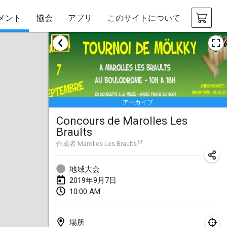
メント
協会
アプリ
このサイトについて
2019年1月
New Year's Throw Mölkky
2019年1月1日
|
チェコ
アーカイブ
Tournoi Mixte ASPTTOM
Concours de Marolles Les
2019年1月20日
|
フランス
Braults
Tournoi d'Hiver
作成者
Marolles Les Braults
2019年1月26日
|
フランス
地域大会
Liekki Cup
2019年9月7日
10:00 AM
2019年1月26日
|
フィンランド
Tournoi de Mölkky - Lesfous Dubâtonvaigeois
場所