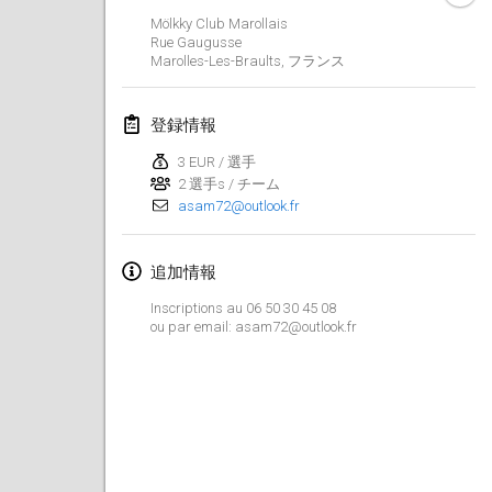
2019年1月26日
|
フランス
Mölkky Club Marollais
Rue Gaugusse
Marolles-Les-Braults
,
フランス
2019年2月
Kotka Mölkky Open Indoor
登録情報
2019年2月2日
|
フィンランド
3 EUR / 選手
2 選手s / チーム
Lumi Mölkky
asam72@outlook.fr
2019年2月9日
|
フィンランド
Tournoi de la St Valentin
追加情報
2019年2月9日
|
フランス
Inscriptions au 06 50 30 45 08
ou par email: asam72@outlook.fr
OTH
2019年2月16日
|
フィンランド
Indoor des Bouchons
2019年2月16日
|
フランス