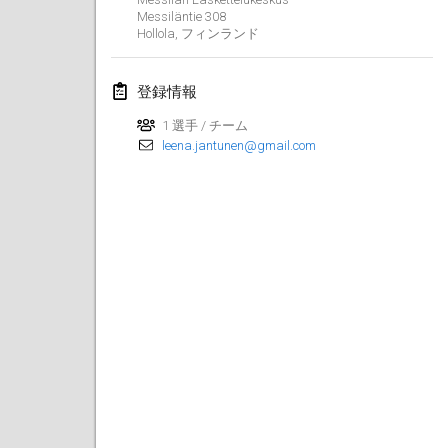
2019年1月26日
|
フランス
Messiläntie 308
Hollola
,
フィンランド
2019年2月
登録情報
Kotka Mölkky Open Indoor
2019年2月2日
|
フィンランド
1 選手 / チーム
leena.jantunen@gmail.com
Lumi Mölkky
2019年2月9日
|
フィンランド
Tournoi de la St Valentin
2019年2月9日
|
フランス
OTH
2019年2月16日
|
フィンランド
Indoor des Bouchons
2019年2月16日
|
フランス