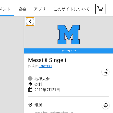
メント
協会
アプリ
このサイトについて
2019年1月
New Year's Throw Mölkky
2019年1月1日
|
チェコ
アーカイブ
Tournoi Mixte ASPTTOM
Messilä Singeli
2019年1月20日
|
フランス
作成者
Janetzk1
Tournoi d'Hiver
2019年1月26日
|
フランス
地域大会
砂利
Liekki Cup
2019年7月21日
2019年1月26日
|
フィンランド
場所
Tournoi de Mölkky - Lesfous Dubâtonvaigeois
Messilän Laskettelukeskus