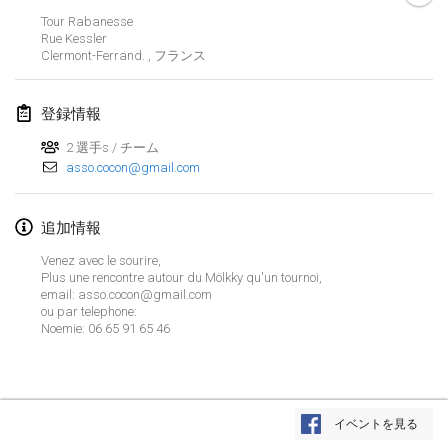
2019年1月26日
|
フランス
Tour Rabanesse
Rue Kessler
Clermont-Ferrand.
,
フランス
2019年2月
Kotka Mölkky Open Indoor
登録情報
2019年2月2日
|
フィンランド
2 選手s / チーム
asso.cocon@gmail.com
Lumi Mölkky
2019年2月9日
|
フィンランド
追加情報
Tournoi de la St Valentin
Venez avec le sourire,
2019年2月9日
|
フランス
Plus une rencontre autour du Mölkky qu'un tournoi,
email: asso.cocon@gmail.com
ou par telephone:
OTH
Noemie: 06 65 91 65 46
2019年2月16日
|
フィンランド
Indoor des Bouchons
リストを表示
2019年2月16日
|
フランス
イベントを見る
表示中
231
トーナメント
監修:
Mölkk Your World