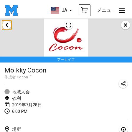
JA
メニュー
2019年1月
New Year's Throw Mölkky
2019年1月1日
|
チェコ
アーカイブ
Tournoi Mixte ASPTTOM
Mölkky Cocon
2019年1月20日
|
フランス
作成者
Cocon
Tournoi d'Hiver
2019年1月26日
|
フランス
地域大会
砂利
Liekki Cup
2019年7月28日
6:00 PM
2019年1月26日
|
フィンランド
Tournoi de Mölkky - Lesfous Dubâtonvaigeois
場所