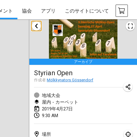
メント
協会
アプリ
このサイトについて
2019年1月
New Year's Throw Mölkky
2019年1月1日
|
チェコ
アーカイブ
Tournoi Mixte ASPTTOM
Styrian Open
2019年1月20日
|
フランス
作成者
Mölkkynators Gössendorf
Tournoi d'Hiver
2019年1月26日
|
フランス
地域大会
屋内 - カーペット
Liekki Cup
2019年4月27日
9:30 AM
2019年1月26日
|
フィンランド
Tournoi de Mölkky - Lesfous Dubâtonvaigeois
場所