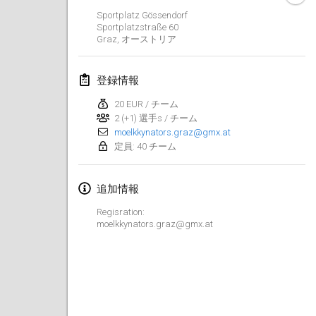
2019年1月26日
|
フランス
Sportplatz Gössendorf
Sportplatzstraße 60
Graz
,
オーストリア
2019年2月
Kotka Mölkky Open Indoor
登録情報
2019年2月2日
|
フィンランド
20 EUR / チーム
2 (+1) 選手s / チーム
Lumi Mölkky
moelkkynators.graz@gmx.at
2019年2月9日
|
フィンランド
定員: 40 チーム
Tournoi de la St Valentin
追加情報
2019年2月9日
|
フランス
Regisration:
OTH
moelkkynators.graz@gmx.at
2019年2月16日
|
フィンランド
Indoor des Bouchons
2019年2月16日
|
フランス