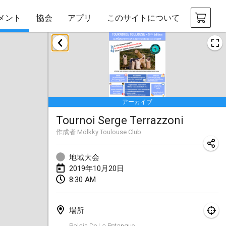
メント
協会
アプリ
このサイトについて
2019年1月
New Year's Throw Mölkky
2019年1月1日
|
チェコ
アーカイブ
Tournoi Mixte ASPTTOM
Tournoi Serge Terrazzoni
2019年1月20日
|
フランス
作成者
Mölkky Toulouse Club
Tournoi d'Hiver
2019年1月26日
|
フランス
地域大会
2019年10月20日
Liekki Cup
8:30 AM
2019年1月26日
|
フィンランド
場所
Tournoi de Mölkky - Lesfous Dubâtonvaigeois
Palais De La Petanque