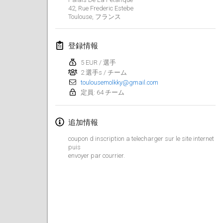
2019年1月26日
|
フランス
42, Rue Frederic Estebe
Toulouse
,
フランス
2019年2月
登録情報
Kotka Mölkky Open Indoor
2019年2月2日
|
フィンランド
5 EUR / 選手
2 選手s / チーム
toulousemolkky@gmail.com
Lumi Mölkky
定員: 64 チーム
2019年2月9日
|
フィンランド
追加情報
Tournoi de la St Valentin
2019年2月9日
|
フランス
coupon d inscription a telecharger sur le site internet
puis
envoyer par courrier.
OTH
2019年2月16日
|
フィンランド
Indoor des Bouchons
2019年2月16日
|
フランス