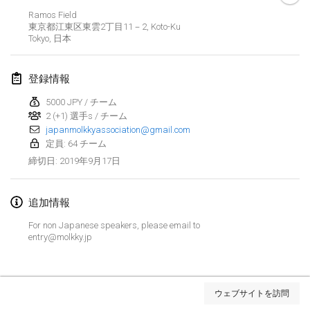
2019年1月26日
|
フランス
Ramos Field
東京都江東区東雲2丁目11－2, Koto-Ku
Tokyo
,
日本
2019年2月
Kotka Mölkky Open Indoor
登録情報
2019年2月2日
|
フィンランド
5000 JPY / チーム
2 (+1) 選手s / チーム
Lumi Mölkky
japanmolkkyassociation@gmail.com
2019年2月9日
|
フィンランド
定員: 64 チーム
2019年9月17日
締切日
:
Tournoi de la St Valentin
2019年2月9日
|
フランス
追加情報
OTH
For non Japanese speakers, please email to
2019年2月16日
|
フィンランド
entry@molkky.jp
Indoor des Bouchons
リストを表示
2019年2月16日
|
フランス
ウェブサイトを訪問
表示中
231
トーナメント
監修:
Mölkk Your World