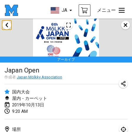
JA
メニュー
2019年1月
New Year's Throw Mölkky
2019年1月1日
|
チェコ
アーカイブ
Tournoi Mixte ASPTTOM
Japan Open
2019年1月20日
|
フランス
作成者
Japan Mölkky Association
Tournoi d'Hiver
2019年1月26日
|
フランス
国内大会
屋内 - カーペット
Liekki Cup
2019年10月13日
9:20 AM
2019年1月26日
|
フィンランド
Tournoi de Mölkky - Lesfous Dubâtonvaigeois
場所