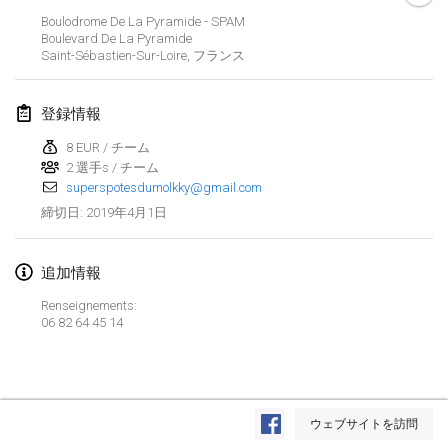
2019年1月26日
|
フランス
Boulodrome De La Pyramide - SPAM
Boulevard De La Pyramide
Saint-Sébastien-Sur-Loire
,
フランス
2019年2月
Kotka Mölkky Open Indoor
登録情報
2019年2月2日
|
フィンランド
8 EUR / チーム
2 選手s / チーム
Lumi Mölkky
superspotesdumolkky@gmail.com
2019年2月9日
|
フィンランド
2019年4月1日
締切日
:
Tournoi de la St Valentin
2019年2月9日
|
フランス
追加情報
Renseignements:
OTH
06 82 64 45 14
2019年2月16日
|
フィンランド
Indoor des Bouchons
リストを表示
2019年2月16日
|
フランス
ウェブサイトを訪問
表示中
231
トーナメント
監修:
Mölkk Your World