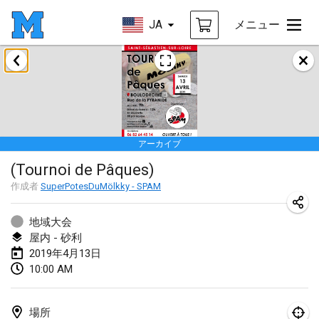
JA
メニュー
2019年1月
New Year's Throw Mölkky
2019年1月1日
|
チェコ
アーカイブ
Tournoi Mixte ASPTTOM
(Tournoi de Pâques)
2019年1月20日
|
フランス
作成者
SuperPotesDuMölkky - SPAM
Tournoi d'Hiver
2019年1月26日
|
フランス
地域大会
屋内 - 砂利
Liekki Cup
2019年4月13日
10:00 AM
2019年1月26日
|
フィンランド
Tournoi de Mölkky - Lesfous Dubâtonvaigeois
場所