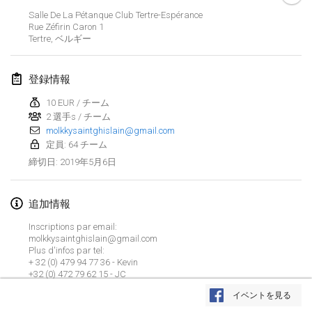
2019年1月26日
|
フランス
Salle De La Pétanque Club Tertre-Espérance
Rue Zéfirin Caron
1
Tertre
,
ベルギー
2019年2月
Kotka Mölkky Open Indoor
登録情報
2019年2月2日
|
フィンランド
10 EUR / チーム
2 選手s / チーム
Lumi Mölkky
molkkysaintghislain@gmail.com
2019年2月9日
|
フィンランド
定員: 64 チーム
2019年5月6日
締切日
:
Tournoi de la St Valentin
2019年2月9日
|
フランス
追加情報
OTH
Inscriptions par email:
2019年2月16日
|
フィンランド
molkkysaintghislain@gmail.com
Plus d'infos par tel:
+ 32 (0) 479 94 77 36 - Kevin
Indoor des Bouchons
+32 (0) 472 79 62 15 - JC
リストを表示
2019年2月16日
|
フランス
イベントを見る
20 terrains en exterieur
表示中
231
トーナメント
監修:
Mölkk Your World