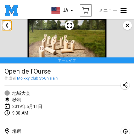
JA
メニュー
2019年1月
New Year's Throw Mölkky
2019年1月1日
|
チェコ
アーカイブ
Tournoi Mixte ASPTTOM
Open de l'Ourse
2019年1月20日
|
フランス
作成者
Mölkky Club St-Ghislain
Tournoi d'Hiver
2019年1月26日
|
フランス
地域大会
砂利
Liekki Cup
2019年5月11日
9:30 AM
2019年1月26日
|
フィンランド
Tournoi de Mölkky - Lesfous Dubâtonvaigeois
場所