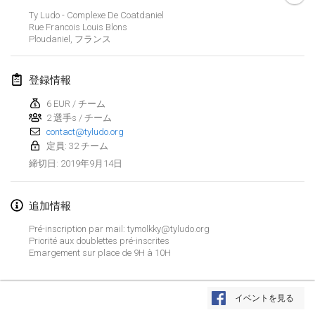
2019年1月26日
|
フランス
Ty Ludo - Complexe De Coatdaniel
Rue Francois Louis Blons
Ploudaniel
,
フランス
2019年2月
Kotka Mölkky Open Indoor
登録情報
2019年2月2日
|
フィンランド
6 EUR / チーム
2 選手s / チーム
Lumi Mölkky
contact@tyludo.org
2019年2月9日
|
フィンランド
定員: 32 チーム
2019年9月14日
締切日
:
Tournoi de la St Valentin
2019年2月9日
|
フランス
追加情報
OTH
Pré-inscription par mail: tymolkky@tyludo.org
2019年2月16日
|
フィンランド
Priorité aux doublettes pré-inscrites
Emargement sur place de 9H à 10H
Indoor des Bouchons
リストを表示
2019年2月16日
|
フランス
イベントを見る
表示中
231
トーナメント
監修:
Mölkk Your World