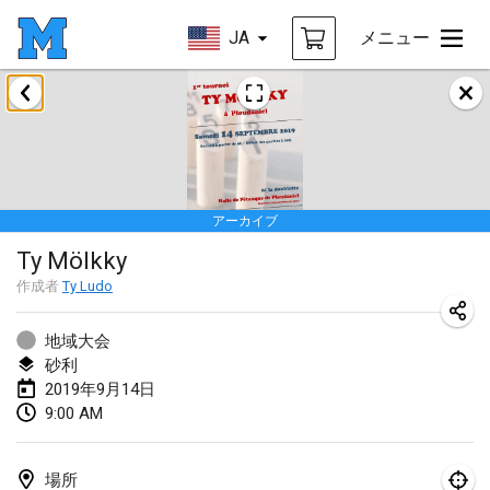
JA
メニュー
2019年1月
New Year's Throw Mölkky
2019年1月1日
|
チェコ
アーカイブ
Tournoi Mixte ASPTTOM
Ty Mölkky
2019年1月20日
|
フランス
作成者
Ty Ludo
Tournoi d'Hiver
2019年1月26日
|
フランス
地域大会
砂利
Liekki Cup
2019年9月14日
9:00 AM
2019年1月26日
|
フィンランド
Tournoi de Mölkky - Lesfous Dubâtonvaigeois
場所