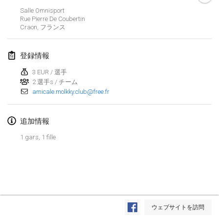
2019年1月26日
|
フランス
Salle Omnisport
Rue Pierre De Coubertin
Craon
,
フランス
2019年2月
Kotka Mölkky Open Indoor
登録情報
2019年2月2日
|
フィンランド
3 EUR / 選手
2 選手s / チーム
Lumi Mölkky
amicale.molkky.club@free.fr
2019年2月9日
|
フィンランド
Tournoi de la St Valentin
追加情報
2019年2月9日
|
フランス
1 gars, 1 fille
OTH
2019年2月16日
|
フィンランド
Indoor des Bouchons
リストを表示
2019年2月16日
|
フランス
ウェブサイトを訪問
表示中
231
トーナメント
監修:
Mölkk Your World