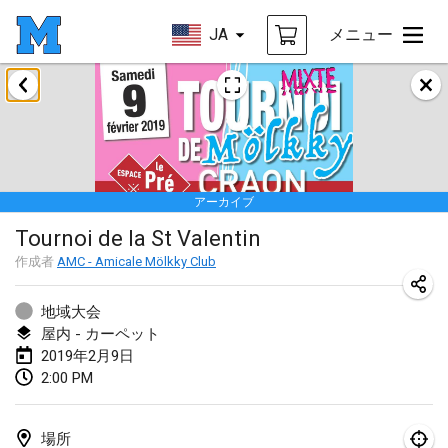
JA
メニュー
2019年1月
New Year's Throw Mölkky
2019年1月1日
|
チェコ
アーカイブ
Tournoi Mixte ASPTTOM
Tournoi de la St Valentin
2019年1月20日
|
フランス
作成者
AMC - Amicale Mölkky Club
Tournoi d'Hiver
2019年1月26日
|
フランス
地域大会
屋内 - カーペット
Liekki Cup
2019年2月9日
2:00 PM
2019年1月26日
|
フィンランド
Tournoi de Mölkky - Lesfous Dubâtonvaigeois
場所