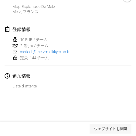
2019年1月26日
|
フランス
Map Esplanade De Metz
Metz
,
フランス
2019年2月
登録情報
Kotka Mölkky Open Indoor
2019年2月2日
|
フィンランド
10 EUR / チーム
2 選手s / チーム
contact@metz-molkky-club.fr
Lumi Mölkky
定員: 144 チーム
2019年2月9日
|
フィンランド
Tournoi de la St Valentin
追加情報
2019年2月9日
|
フランス
Liste d attente
OTH
2019年2月16日
|
フィンランド
Indoor des Bouchons
リストを表示
2019年2月16日
|
フランス
ウェブサイトを訪問
表示中
231
トーナメント
監修:
Mölkk Your World