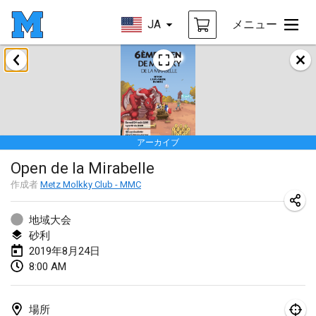
JA
メニュー
2019年1月
New Year's Throw Mölkky
2019年1月1日
|
チェコ
アーカイブ
Tournoi Mixte ASPTTOM
Open de la Mirabelle
2019年1月20日
|
フランス
作成者
Metz Molkky Club - MMC
Tournoi d'Hiver
2019年1月26日
|
フランス
地域大会
砂利
Liekki Cup
2019年8月24日
8:00 AM
2019年1月26日
|
フィンランド
Tournoi de Mölkky - Lesfous Dubâtonvaigeois
場所