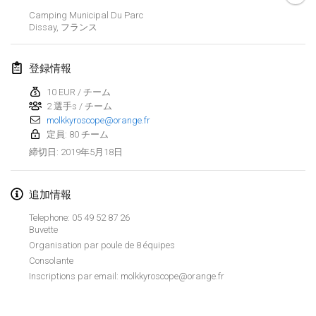
2019年1月26日
|
フランス
Camping Municipal Du Parc
Dissay
,
フランス
2019年2月
登録情報
Kotka Mölkky Open Indoor
2019年2月2日
|
フィンランド
10 EUR / チーム
2 選手s / チーム
molkkyroscope@orange.fr
Lumi Mölkky
定員: 80 チーム
2019年2月9日
|
フィンランド
2019年5月18日
締切日
:
Tournoi de la St Valentin
2019年2月9日
|
フランス
追加情報
Telephone: 05 49 52 87 26
OTH
Buvette
2019年2月16日
|
フィンランド
Organisation par poule de 8 équipes
Consolante
Indoor des Bouchons
Inscriptions par email: molkkyroscope@orange.fr
リストを表示
2019年2月16日
|
フランス
表示中
231
トーナメント
監修:
Mölkk Your World