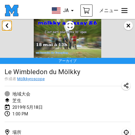
JA
メニュー
2019年1月
New Year's Throw Mölkky
2019年1月1日
|
チェコ
アーカイブ
Tournoi Mixte ASPTTOM
Le Wimbledon du Mölkky
2019年1月20日
|
フランス
作成者
Mölkkyroscope
Tournoi d'Hiver
2019年1月26日
|
フランス
地域大会
芝生
Liekki Cup
2019年5月18日
1:00 PM
2019年1月26日
|
フィンランド
Tournoi de Mölkky - Lesfous Dubâtonvaigeois
場所