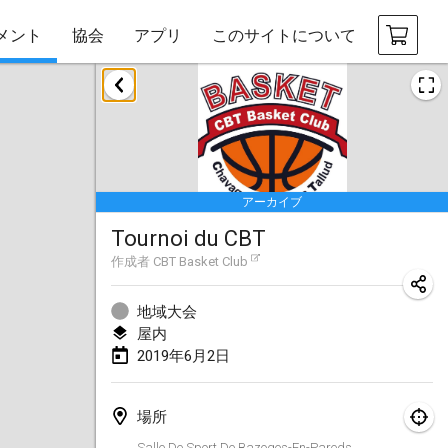
メント
協会
アプリ
このサイトについて
2019年1月
New Year's Throw Mölkky
2019年1月1日
|
チェコ
アーカイブ
Tournoi Mixte ASPTTOM
Tournoi du CBT
2019年1月20日
|
フランス
作成者
CBT Basket Club
Tournoi d'Hiver
2019年1月26日
|
フランス
地域大会
屋内
Liekki Cup
2019年6月2日
2019年1月26日
|
フィンランド
場所
Tournoi de Mölkky - Lesfous Dubâtonvaigeois
Salle De Sport De Bazoges-En-Pareds