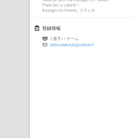
2019年1月26日
|
フランス
Place De La Liberté
1
Bazoges-En-Pareds
,
フランス
2019年2月
登録情報
Kotka Mölkky Open Indoor
2019年2月2日
|
フィンランド
2 選手s / チーム
cbtbasketclub@outlook.fr
Lumi Mölkky
2019年2月9日
|
フィンランド
Tournoi de la St Valentin
2019年2月9日
|
フランス
OTH
2019年2月16日
|
フィンランド
Indoor des Bouchons
2019年2月16日
|
フランス