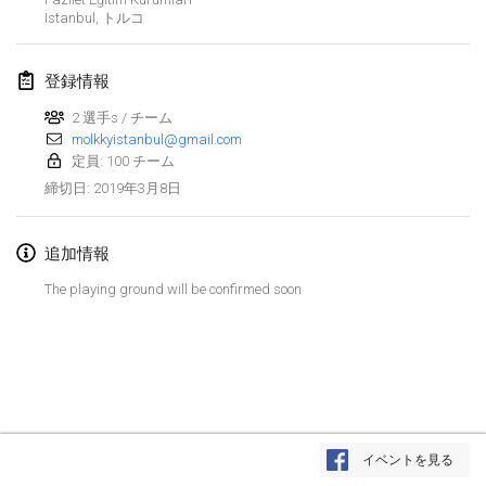
2019年1月26日
|
フランス
Istanbul
,
トルコ
2019年2月
登録情報
Kotka Mölkky Open Indoor
2 選手s / チーム
2019年2月2日
|
フィンランド
molkkyistanbul@gmail.com
定員: 100 チーム
Lumi Mölkky
2019年3月8日
締切日
:
2019年2月9日
|
フィンランド
追加情報
Tournoi de la St Valentin
The playing ground will be confirmed soon
2019年2月9日
|
フランス
OTH
2019年2月16日
|
フィンランド
Indoor des Bouchons
リストを表示
2019年2月16日
|
フランス
イベントを見る
表示中
231
トーナメント
監修:
Mölkk Your World