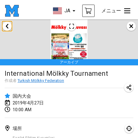
JA
メニュー
2019年1月
New Year's Throw Mölkky
2019年1月1日
|
チェコ
アーカイブ
Tournoi Mixte ASPTTOM
International Mölkky Tournament
2019年1月20日
|
フランス
作成者
Turkish Mölkky Federation
Tournoi d'Hiver
2019年1月26日
|
フランス
国内大会
2019年4月27日
Liekki Cup
10:00 AM
2019年1月26日
|
フィンランド
場所
Tournoi de Mölkky - Lesfous Dubâtonvaigeois
Fazilet Eğitim Kurumlari