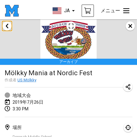
JA
メニュー
2019年1月
New Year's Throw Mölkky
2019年1月1日
|
チェコ
アーカイブ
Tournoi Mixte ASPTTOM
Mölkky Mania at Nordic Fest
2019年1月20日
|
フランス
作成者
US Mölkky
Tournoi d'Hiver
2019年1月26日
|
フランス
地域大会
2019年7月26日
Liekki Cup
3:30 PM
2019年1月26日
|
フィンランド
場所
Tournoi de Mölkky - Lesfous Dubâtonvaigeois
Decorah Middle School