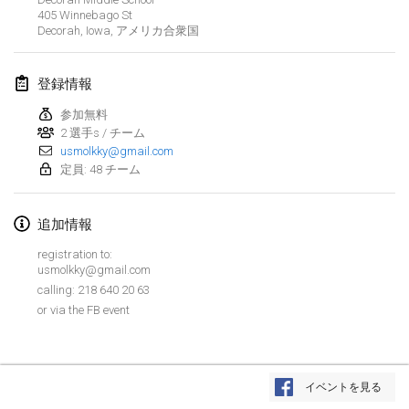
2019年1月26日
|
フランス
405 Winnebago St
Decorah, Iowa
,
アメリカ合衆国
2019年2月
登録情報
Kotka Mölkky Open Indoor
2019年2月2日
|
フィンランド
参加無料
2 選手s / チーム
usmolkky@gmail.com
Lumi Mölkky
定員: 48 チーム
2019年2月9日
|
フィンランド
追加情報
Tournoi de la St Valentin
2019年2月9日
|
フランス
registration to:
usmolkky@gmail.com
OTH
calling: 218 640 20 63
or via the FB event
2019年2月16日
|
フィンランド
Indoor des Bouchons
リストを表示
2019年2月16日
|
フランス
イベントを見る
表示中
231
トーナメント
監修:
Mölkk Your World