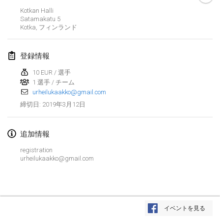
2019年1月26日
|
フランス
Kotkan Halli
Satamakatu
5
Kotka
,
フィンランド
2019年2月
Kotka Mölkky Open Indoor
登録情報
2019年2月2日
|
フィンランド
10 EUR / 選手
1 選手 / チーム
Lumi Mölkky
urheilukaakko@gmail.com
2019年2月9日
|
フィンランド
2019年3月12日
締切日
:
Tournoi de la St Valentin
2019年2月9日
|
フランス
追加情報
registration
OTH
urheilukaakko@gmail.com
2019年2月16日
|
フィンランド
Indoor des Bouchons
リストを表示
2019年2月16日
|
フランス
イベントを見る
表示中
231
トーナメント
監修:
Mölkk Your World