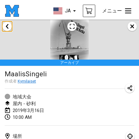
JA
メニュー
2019年1月
New Year's Throw Mölkky
2019年1月1日
|
チェコ
アーカイブ
Tournoi Mixte ASPTTOM
MaalisSingeli
2019年1月20日
|
フランス
作成者
Kymilaiset
Tournoi d'Hiver
2019年1月26日
|
フランス
地域大会
屋内 - 砂利
Liekki Cup
2019年3月16日
10:00 AM
2019年1月26日
|
フィンランド
Tournoi de Mölkky - Lesfous Dubâtonvaigeois
場所