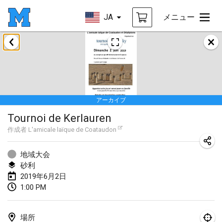
JA
メニュー
2019年1月
New Year's Throw Mölkky
2019年1月1日
|
チェコ
アーカイブ
Tournoi Mixte ASPTTOM
Tournoi de Kerlauren
2019年1月20日
|
フランス
作成者
L'amicale laïque de Coataudon
Tournoi d'Hiver
2019年1月26日
|
フランス
地域大会
砂利
Liekki Cup
2019年6月2日
1:00 PM
2019年1月26日
|
フィンランド
Tournoi de Mölkky - Lesfous Dubâtonvaigeois
場所