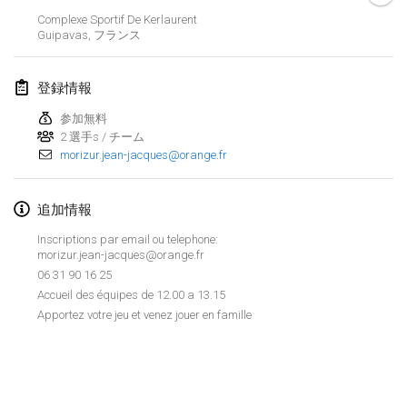
2019年1月26日
|
フランス
Complexe Sportif De Kerlaurent
Guipavas
,
フランス
2019年2月
登録情報
Kotka Mölkky Open Indoor
2019年2月2日
|
フィンランド
参加無料
2 選手s / チーム
morizur.jean-jacques@orange.fr
Lumi Mölkky
2019年2月9日
|
フィンランド
追加情報
Tournoi de la St Valentin
Inscriptions par email ou telephone:
2019年2月9日
|
フランス
morizur.jean-jacques@orange.fr
06 31 90 16 25
OTH
Accueil des équipes de 12.00 a 13.15
2019年2月16日
|
フィンランド
Apportez votre jeu et venez jouer en famille
Indoor des Bouchons
リストを表示
2019年2月16日
|
フランス
表示中
231
トーナメント
監修:
Mölkk Your World